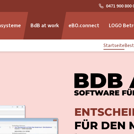
0471 900 800 
nsysteme
BdB at work
eBO.connect
LOGO Betr
Startseite
Best
ENTSCHEID
FÜR DEN