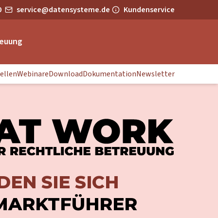
0
service@datensysteme.de
Kundenservice
euung
ellen
Webinare
Download
Dokumentation
Newsletter
EN SIE SICH
 MARKTFÜHRER