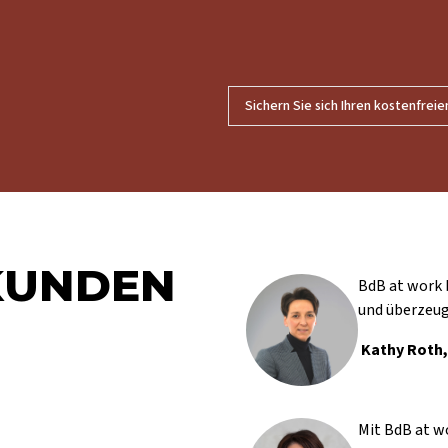
Sichern Sie sich Ihren kostenfreie
KUNDEN
BdB at work 
und überzeug
Kathy Roth
Mit BdB at w