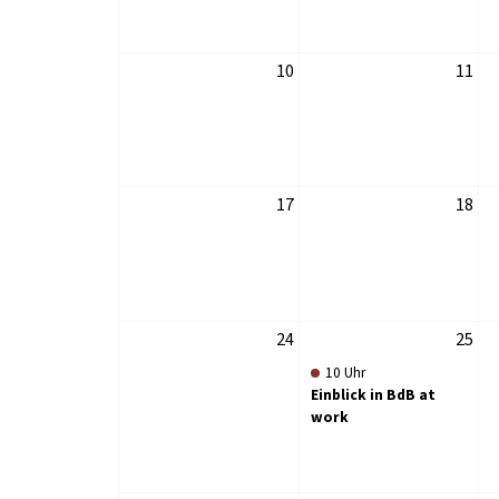
10
11
17
18
24
25
10 Uhr
Einblick in BdB at
work