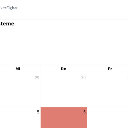
 verfügbar
steme
Mi
Do
Fr
29
30
5
6