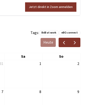
Jetzt direkt in Zoom anmelden
Tags:
BdB at work
eBO.connect
Heute
Sa
So
31
1
2
7
8
9