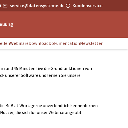
0
service@datensysteme.de
Kundenservice
euung
ellen
Webinare
Download
Dokumentation
Newsletter
in rund 45 Minuten live die Grundfunktionen von
ck unserer Software und lernen Sie unsere
 die BdB at Work gerne unverbindlich kennenlernen
Nutzer, die sich für unser Webinarangeobt