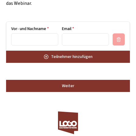
Datum
das Webinar.
ab 28. September 2026, 09:59 Uhr
Enthält
6
Webinar-Termine
Verfügbare Plätze
Vor- und Nachname
*
Email
*
10
Plätze
Anzahl
Teilnehmer hinzufügen
1
x
Teilnehmer
Preis (
1
×
359.40
€)
359.40
€
Weiter
Summe
359.40
€
*
*Alle angegebenen Preise sind Nettopreise und verstehen sich stets
zuzüglich der gesetzlichen Umsatzsteuer von aktuell 19%